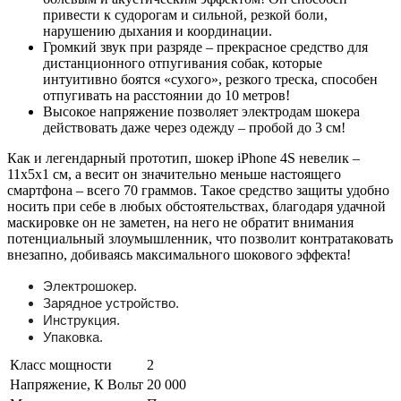
привести к судорогам и сильной, резкой боли,
нарушению дыхания и координации.
Громкий звук при разряде – прекрасное средство для
дистанционного отпугивания собак, которые
интуитивно боятся «сухого», резкого треска, способен
отпугивать на расстоянии до 10 метров!
Высокое напряжение позволяет электродам шокера
действовать даже через одежду – пробой до 3 см!
Как и легендарный прототип, шокер iPhone 4S невелик –
11х5х1 см, а весит он значительно меньше настоящего
смартфона – всего 70 граммов. Такое средство защиты удобно
носить при себе в любых обстоятельствах, благодаря удачной
маскировке он не заметен, на него не обратит внимания
потенциальный злоумышленник, что позволит контратаковать
внезапно, добиваясь максимального шокового эффекта!
Электрошокер.
Зарядное устройство.
Инструкция.
Упаковка.
Класс мощности
2
Напряжение, К Вольт
20 000